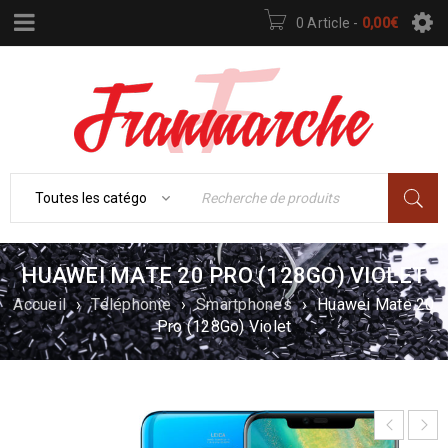
0 Article
-
0,00
€
HUAWEI MATE 20 PRO (128GO) VIOLET
Accueil
›
Téléphonie
›
Smartphones
›
Huawei Mate 20
Pro (128Go) Violet