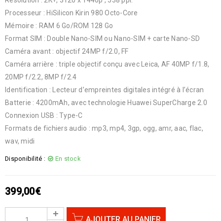
Processeur : HiSilicon Kirin 980 Octo-Core
Mémoire : RAM 6 Go/ROM 128 Go
Format SIM : Double Nano-SIM ou Nano-SIM + carte Nano-SD
Caméra avant : objectif 24MP f/2.0, FF
Caméra arrière : triple objectif conçu avec Leica, AF 40MP f/1.8,
20MP f/2.2, 8MP f/2.4
Identification : Lecteur d’empreintes digitales intégré à l’écran
Batterie : 4200mAh, avec technologie Huawei SuperCharge 2.0
Connexion USB : Type-C
Formats de fichiers audio : mp3, mp4, 3gp, ogg, amr, aac, flac,
wav, midi
Disponibilité :
En stock
399,00
€
AJOUTER AU PANIER