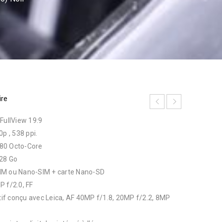
ire
FullView 19:9
p , 538 ppi.
 980 Octo-Core
28 Go
IM ou Nano-SIM + carte Nano-SD
P f/2.0, FF
ctif conçu avec Leica, AF 40MP f/1.8, 20MP f/2.2, 8MP