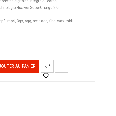
preintes digitales intégré à l’écran
echnologie Huawei SuperCharge 2.0
mp3, mp4, 3gp, ogg, amr, aac, flac, wav, midi
<I CLASS="PE-7S-REFRESH-2"></I><SPAN CLASS="TS-TOOLTIP BUTTON-TOOLTIP">COMPARER</SPAN>
JOUTER AU PANIER