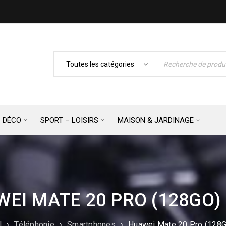
– DÉCO
SPORT – LOISIRS
MAISON & JARDINAGE
EI MATE 20 PRO (128GO)
l
›
Téléphonie
›
Smartphones
›
Huawei Mate 20 Pro (128G