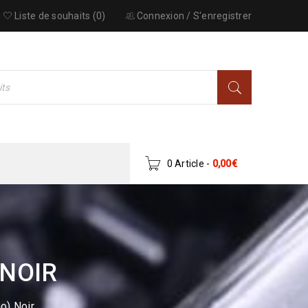
Liste de souhaits (0)
Connexion
/
S'enregistrer
0 Article
-
0,00
€
 NOIR
o) Noir