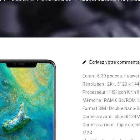
Écrivez votre commenta
Ecran : 6,39 pouces, Huawei 
Résolution : 2K+, 3120 x 1440
Processeur : HiSilicon Kirin
Mémoire : RAM 6 Go/ROM 1
Format SIM : Double Nano-S
Caméra avant : objectif 24M
Caméra arrière : triple obje
f/2.4