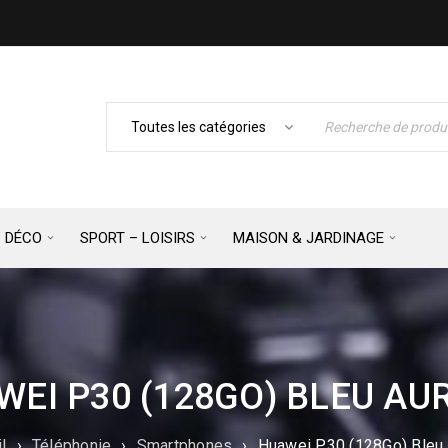
– DÉCO
SPORT – LOISIRS
MAISON & JARDINAGE
WEI P30 (128GO) BLEU AU
l
›
Téléphonie
›
Smartphones
›
Huawei P30 (128Go) Bleu 