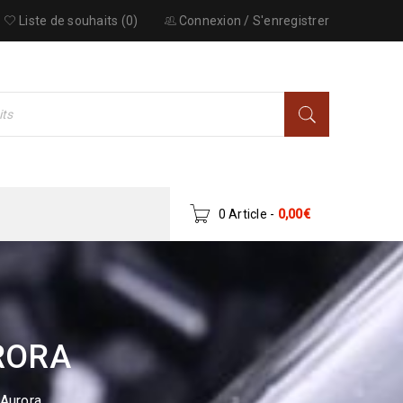
Liste de souhaits (0)
Connexion
/
S'enregistrer
0 Article
-
0,00
€
RORA
Aurora