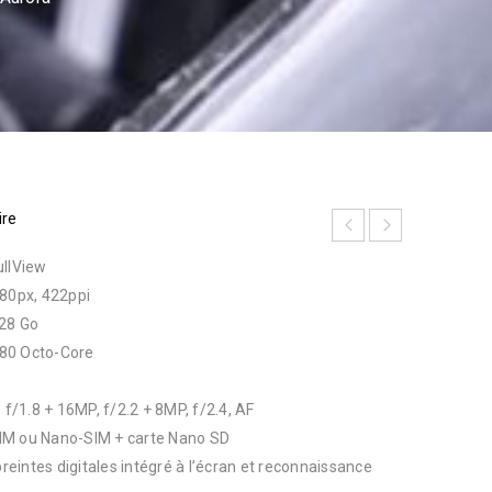
ire
ullView
080px, 422ppi
28 Go
 980 Octo-Core
 f/1.8 + 16MP, f/2.2 + 8MP, f/2.4, AF
IM ou Nano-SIM + carte Nano SD
preintes digitales intégré à l’écran et reconnaissance