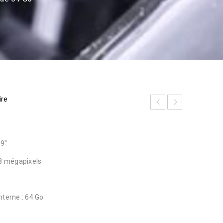
ire
39″
48 mégapixels
nterne : 64 Go