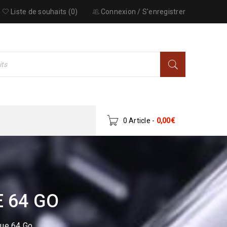
Liste de souhaits (0)
Connexion
/
S'enregistrer
0 Article
-
0,00
€
 64 GO
lue 64 Go