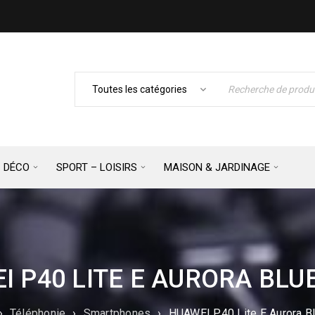
– DÉCO
SPORT – LOISIRS
MAISON & JARDINAGE
I P40 LITE E AURORA BLUE
›
Téléphonie
›
Smartphones
›
HUAWEI P40 Lite E Aurora B