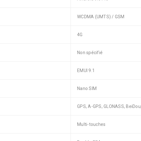
WCDMA (UMTS) / GSM
4G
Non spécifié
EMUI 9.1
Nano SIM
GPS, A-GPS, GLONASS, BeiDou, 
Multi-touches