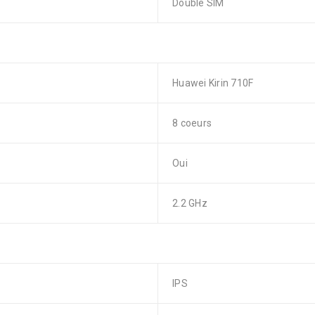
Double SIM
Huawei Kirin 710F
8 coeurs
Oui
2.2 GHz
IPS