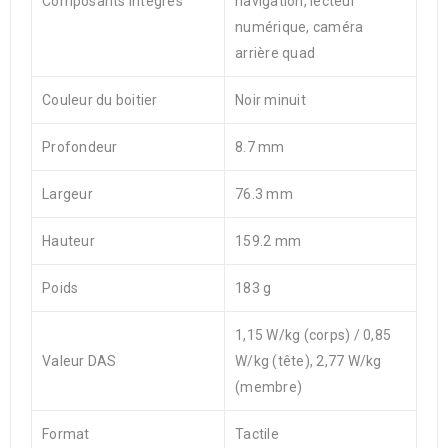
Composants intégrés
navigation, lecteur
numérique, caméra
arrière quad
Couleur du boitier
Noir minuit
Profondeur
8.7 mm
Largeur
76.3 mm
Hauteur
159.2 mm
Poids
183 g
1,15 W/kg (corps) / 0,85
Valeur DAS
W/kg (tête), 2,77 W/kg
(membre)
Format
Tactile