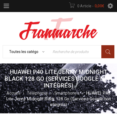
0 Article
-
0,00
€
HUAWEI P40 LITE JENNY MIDNIGHT
BLACK 128 GO (SERVICES GOOGLE NON
INTÉGRÉS)
Accueil
›
Téléphonie
›
Smartphones
›
HUAWEI P40
Lite Jenny Midnight Black 128 Go (Services Google non
intégrés)