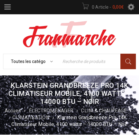
0 Article
-
0,00
€
KLARSTEIN GRANDBREEZE PRO 14K
CLIMATISEUR MOBILE, 4100 WATTS –
14000 BTU – NOIR
Accueil
›
ÉLECTROMÉNAGER
›
CLIM & CHAUFFAGE
›
CLIMATISATION
›
Klarstein Grandbreeze Pro 14K
Climatiseur Mobile, 4100 watts – 14000 BTU – Noir