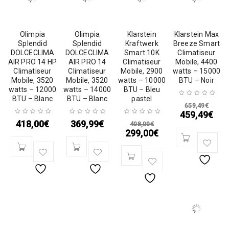
Olimpia
Olimpia
Klarstein
Klarstein Max
Splendid
Splendid
Kraftwerk
Breeze Smart
DOLCECLIMA
DOLCECLIMA
Smart 10K
Climatiseur
AIR PRO 14 HP
AIR PRO 14
Climatiseur
Mobile, 4400
Climatiseur
Climatiseur
Mobile, 2900
watts – 15000
Mobile, 3520
Mobile, 3520
watts – 10000
BTU – Noir
watts – 12000
watts – 14000
BTU – Bleu
BTU – Blanc
BTU – Blanc
pastel
659,49
€
459,49
€
418,00
€
369,99
€
408,00
€
299,00
€