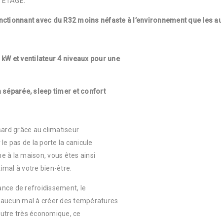
 ETAGE.
ctionnant avec du R32 moins néfaste à l’environnement que les a
W et ventilateur 4 niveaux pour une
n séparée, sleep timer et confort
sard grâce au climatiseur
le pas de la porte la canicule
e à la maison, vous êtes ainsi
imal à votre bien-être.
nce de refroidissement, le
 aucun mal à créer des températures
 outre très économique, ce