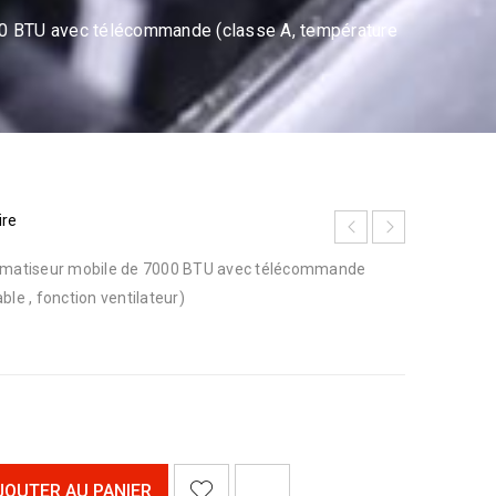
 BTU avec télécommande (classe A, température
ire
limatiseur mobile de 7000 BTU avec télécommande
ble , fonction ventilateur)
<I CLASS="PE-7S-REFRESH-2"></I><SPAN CLASS="TS-TOOLTIP BUTTON-TOOLTIP">COMPARER</SPAN>
JOUTER AU PANIER