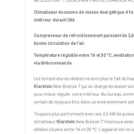
NECESSITENT 7 JOURS MIN. PAS DE LIVRAISON A L
Climatiseur économe de classe énergétique A fon
intérieur durant l’été.
Compresseur de refroidissement puissant de 2,6 k
bonne circulation de l’air.
Température réglable entre 16 et 30 °C, ventilatio
via télécommande.
Les températures idéales ne sont plus le fait du ha
Klarstein
New Breeze 7 qui se charge de laisser sur 
pour mieux réguler votre intérieur. Au bureau comm
certain de toujours être dans un environnement opt
Toujours plus performant avec ses 2,6 kW de puissa
climatiseur
Klarstein
New Breeze 7 n’éprouve ainsi
idéales situées entre 16 et 30 °C. L’appareil est en