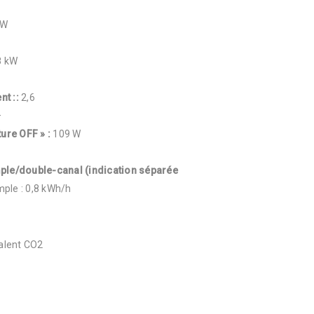
kW
8 kW
ent
:
:
2,6
–
ture OFF »
:
109 W
ple/double-canal (indication séparée
mple : 0,8 kWh/h
alent CO2