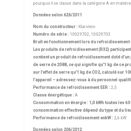
pourquoi il se classe dans la catégorie A en matière
Données selon 626/2011
Nom du constructeur
:
Klarstein
Numéro de série
:
10029702, 10029703
Bruit en fonctionnement lors du refroidissement e
Les produits de refroidissement
(R
32)
participent
contient un produit de refroidissement doté d’un po
de serre de 2088
,
ce qui signifie qu’1 kg de ce pr
sur l’effet de serre qu’
1 kg
de
CO2,
calculé sur 10
l’appareil – adressez-vous à du personnel qualifi
Performance de refroidissement
EER :
2,5
Classe énergétique
:
A
Consommation en énergie :
1,0 kWh
toutes les
60
consommation effective dépend du type et du lieu 
Performance de refroidissement en
kW :
2,6 kW
Données selon 206/2012