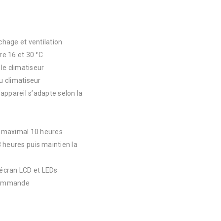
hage et ventilation
e 16 et 30 °C
le climatiseur
u climatiseur
’appareil s’adapte selon la
’à maximal 10 heures
 heures puis maintien la
 écran LCD et LEDs
écommande