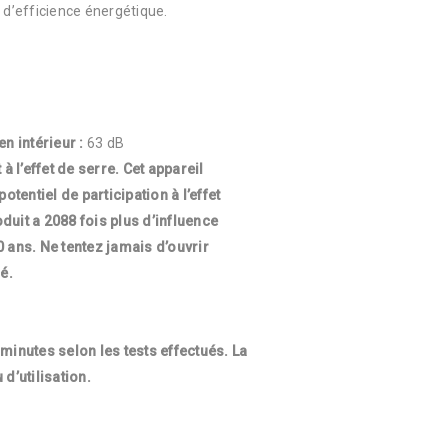
 d’efficience énergétique.
n intérieur :
63 dB
 à l’effet de serre. Cet appareil
tentiel de participation à l’effet
oduit a
2088
fois plus d’influence
0 ans. Ne tentez jamais d’ouvrir
é.
m
inute
s selon les tests effectués. La
d’utilisation.