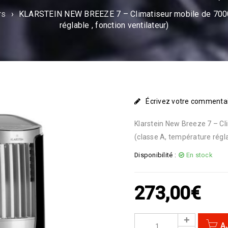
rs
›
KLARSTEIN NEW BREEZE 7 – Climatiseur mobile de 7000
réglable , fonction ventilateur)
Écrivez votre commenta
Klarstein New Breeze 7 – C
(classe A, température régla
Disponibilité :
En stock
273,00
€
A