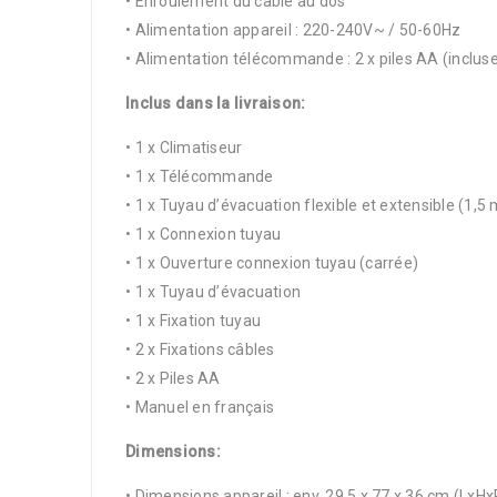
• Enroulement du câble au dos
• Alimentation appareil : 220-240V~ / 50-60Hz
• Alimentation télécommande : 2 x piles AA (inclus
Inclus dans la livraison:
• 1 x Climatiseur
• 1 x Télécommande
• 1 x Tuyau d’évacuation flexible et extensible (1,5 
• 1 x Connexion tuyau
• 1 x Ouverture connexion tuyau (carrée)
• 1 x Tuyau d’évacuation
• 1 x Fixation tuyau
• 2 x Fixations câbles
• 2 x Piles AA
• Manuel en français
Dimensions:
• Dimensions appareil : env. 29,5 x 77 x 36 cm (LxHx