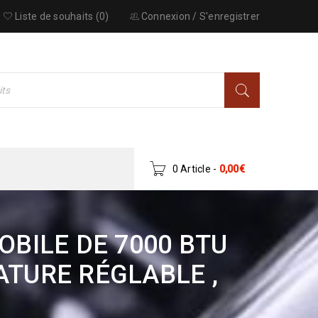
Liste de souhaits (0)
Connexion
/
S'enregistrer
0 Article
-
0,00
€
OBILE DE 7000 BTU
TURE RÉGLABLE ,