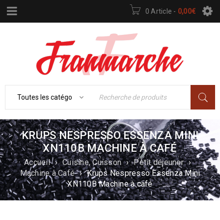
0 Article
-
0,00
€
KRUPS NESPRESSO ESSENZA MINI
XN110B MACHINE À CAFÉ
Accueil
›
Cuisine, Cuisson
›
Petit déjeuner
›
Machine à Café
›
Krups Nespresso Essenza Mini
XN110B Machine à café