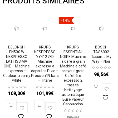
PRODUITS SIMILAIRES
-14%
DELONGHI
KRUPS
KRUPS
BOSCH
EN500.W
NESPRESSO
ESSENTIAL
TAS6002
NESPRESSO
YY4127FD
NOIRE Machine
Tassimo My
LATTISSIMA
Machine
à café à grain
Way – Noir
ONE – Machine
expresso à
Machine à café
expresso –
capsules Pixie –
broyeur grain
98,56
€
Couleur creamy
Pression19 bars
Cafetière
white
– Titane
expresso 2
tasses
Nettoyage
109,00
€
101,99
€
automatique
Buse vapeur
Cappuccino
245,00
€