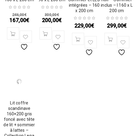
intégrées – 160
inclus – l 160 x L
x 200 cm
200 cm
246,00
€
300,00
€
167,00
€
200,00
€
229,00
€
299,00
€
Lit coffre
scandinave
160×200 gris
foncé avec tête
de lit + sommier
à lattes –
Collection Lena