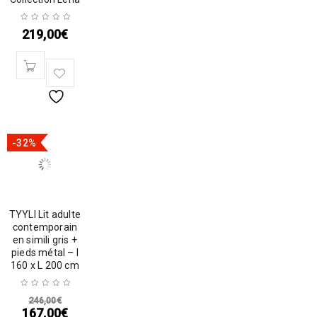
219,00
€
-32%
TYYLI Lit adulte
contemporain
en simili gris +
pieds métal – l
160 x L 200 cm
246,00
€
167,00
€