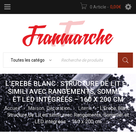
0 Article
-
0,00
€
L’EREBE BLANC : STRUCTURE DE LIT EN
SIMILI AVEC RANGEMENTS, SOMMIER
ET LED INTÉGRÉES – 160 X 200 CM
Accueil
›
Maison, Décoration
›
Literie
›
L’Erebe Blanc :
Structure de Lit en simili avec Rangements, Sommier et
LED intégrées – 160 x 200 cm