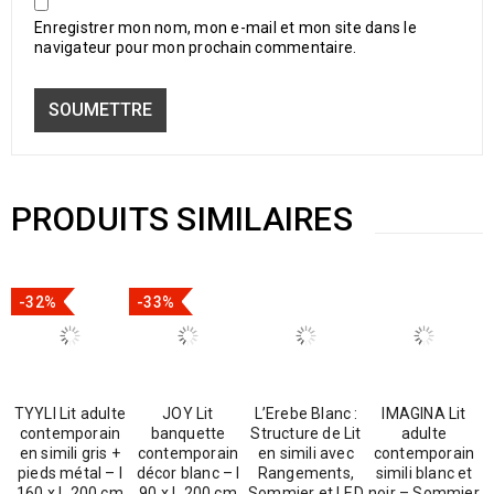
Enregistrer mon nom, mon e-mail et mon site dans le
navigateur pour mon prochain commentaire.
PRODUITS SIMILAIRES
-32%
-33%
TYYLI Lit adulte
JOY Lit
L’Erebe Blanc :
IMAGINA Lit
contemporain
banquette
Structure de Lit
adulte
en simili gris +
contemporain
en simili avec
contemporain
pieds métal – l
décor blanc – l
Rangements,
simili blanc et
160 x L 200 cm
90 x L 200 cm
Sommier et LED
noir – Sommier