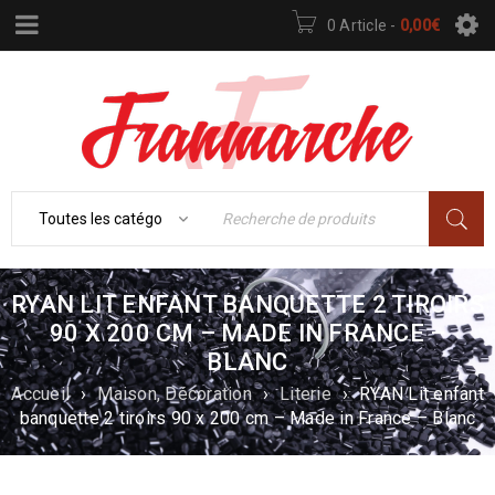
0 Article
-
0,00
€
RYAN LIT ENFANT BANQUETTE 2 TIROIRS
90 X 200 CM – MADE IN FRANCE –
BLANC
Accueil
›
Maison, Décoration
›
Literie
›
RYAN Lit enfant
banquette 2 tiroirs 90 x 200 cm – Made in France – Blanc