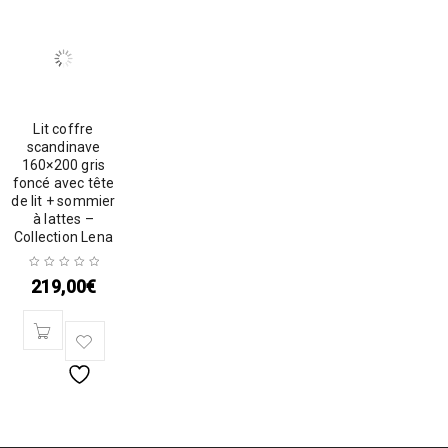
Lit coffre
scandinave
160×200 gris
foncé avec tête
de lit + sommier
à lattes –
Collection Lena
219,00
€