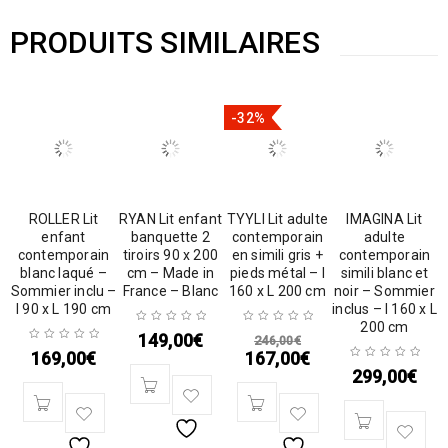
PRODUITS SIMILAIRES
-32%
ROLLER Lit
RYAN Lit enfant
TYYLI Lit adulte
IMAGINA Lit
enfant
banquette 2
contemporain
adulte
contemporain
tiroirs 90 x 200
en simili gris +
contemporain
blanc laqué –
cm – Made in
pieds métal – l
simili blanc et
Sommier inclu –
France – Blanc
160 x L 200 cm
noir – Sommier
l 90 x L 190 cm
inclus – l 160 x L
200 cm
149,00
€
246,00
€
169,00
€
167,00
€
299,00
€