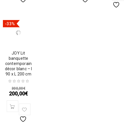
-33%
JOY Lit
banquette
contemporain
décor blanc – l
90 x L 200 cm
300,00
€
200,00
€