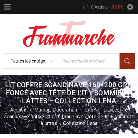
0 Article
-
0,00
€
LIT COFFRE SCANDINAVE 160×200 GRIS
FONCÉ AVEC TÊTE DE LIT + SOMMIER À
LATTES – COLLECTION LENA
Accueil
›
Maison, Décoration
›
Literie
›
Lit coffre
scandinave 160×200 gris foncé avec tête de lit + sommier
à lattes – Collection Lena