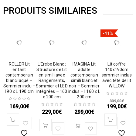
PRODUITS SIMILAIRES
-41%
ROLLER Lit
L’Erebe Blanc :
IMAGINA Lit
Lit coffre
enfant
Structure de Lit
adulte
140x190cm
contemporain
en simili avec
contemporain
sommier inclus
blanc laqué –
Rangements,
simili blanc et
avec tête de lit
Sommier inclu –
Sommier et LED
noir – Sommier
WILLOW
l 90 x L 190 cm
intégrées – 160
inclus – l 160 x L
x 200 cm
200 cm
339,00
€
169,00
€
199,00
€
229,00
€
299,00
€