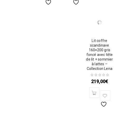
Lit coffre
scandinave
160×200 gris
foncé avec tête
de lit + sommier
à lattes –
Collection Lena
219,00
€