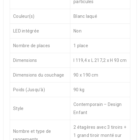
particules
Couleur(s)
Blanc laqué
LED intégrée
Non
Nombre de places
1 place
Dimensions
l 119,4 x L 217,2 x H 93 cm
Dimensions du couchage
90 x 190 cm
Poids (Jusqu’à)
90 kg
Contemporain – Design
Style
Enfant
2 étagères avec 3 tiroirs +
Nombre et type de
1 grand tiroir monté sur
rangements