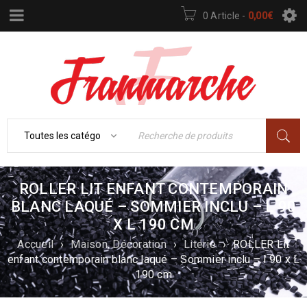
0 Article
-
0,00
€
ROLLER LIT ENFANT CONTEMPORAIN
BLANC LAQUÉ – SOMMIER INCLU – L 90
X L 190 CM
Accueil
›
Maison, Décoration
›
Literie
›
ROLLER Lit
enfant contemporain blanc laqué – Sommier inclu – l 90 x L
190 cm