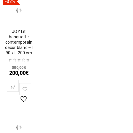
-33%
JOY Lit
banquette
contemporain
décor blanc – l
90 x L 200 cm
300,00
€
200,00
€