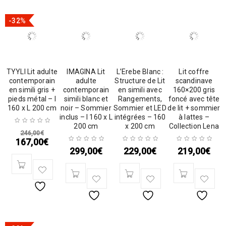
-32%
TYYLI Lit adulte
IMAGINA Lit
L’Erebe Blanc :
Lit coffre
contemporain
adulte
Structure de Lit
scandinave
en simili gris +
contemporain
en simili avec
160×200 gris
pieds métal – l
simili blanc et
Rangements,
foncé avec tête
160 x L 200 cm
noir – Sommier
Sommier et LED
de lit + sommier
inclus – l 160 x L
intégrées – 160
à lattes –
200 cm
x 200 cm
Collection Lena
246,00
€
167,00
€
299,00
€
229,00
€
219,00
€