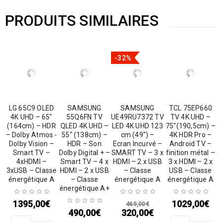
PRODUITS SIMILAIRES
-32%
LG 65C9 OLED
SAMSUNG
SAMSUNG
TCL 75EP660
4K UHD – 65″
55Q6FN TV
UE49RU7372 TV
TV 4K UHD –
(164cm) – HDR
QLED 4K UHD –
LED 4K UHD 123
75″(190,5cm) –
– Dolby Atmos -
55″ (138cm) –
cm (49″) –
4K HDR Pro –
Dolby Vision –
HDR – Son
Ecran Incurvé –
Android TV –
Smart TV –
Dolby Digital + –
SMART TV – 3 x
finition métal –
4xHDMI –
Smart TV – 4 x
HDMI – 2 x USB
3 x HDMI – 2 x
3xUSB – Classe
HDMI – 2 x USB
– Classe
USB – Classe
énergétique A
– Classe
énergétique A
énergétique A
énergétique A+
1395,00
€
1029,00
€
469,00
€
490,00
€
320,00
€