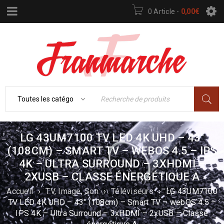
0 Article
-
0,00
€
LG 43UM7100 TV LED 4K UHD – 43″
(108CM) – SMART TV – WEBOS 4.5 – IPS
4K – ULTRA SURROUND – 3XHDMI –
2XUSB – CLASSE ÉNERGÉTIQUE A
Accueil
›
TV, Image, Son
›
Téléviseurs
›
LG 43UM7100
TV LED 4K UHD – 43″ (108cm) – Smart TV – webOS 4.5 –
IPS 4K – Ultra Surround – 3xHDMI – 2xUSB – Classe