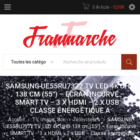
0 Article
-
0,00
€
SAMSUNG UE55RU7372 TV LED 4K UHD
138 CM (55″) – ECRAN INCURVÉ –
SMART TV – 3 X HDMI – 2 X USB –
CLASSE ÉNERGÉTIQUE A
Accueil
›
TV, Image, Son
›
Téléviseurs
›
SAMSUNG
UE55RU7372 TV LED 4K UHD 138 cm (55″) – Ecran Incurvé
– SMART TV – 3 x HDMI – 2 x USB – Classe énergétique