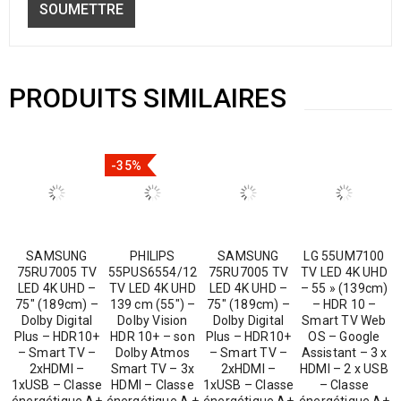
PRODUITS SIMILAIRES
-35%
SAMSUNG
PHILIPS
SAMSUNG
LG 55UM7100
75RU7005 TV
55PUS6554/12
75RU7005 TV
TV LED 4K UHD
LED 4K UHD –
TV LED 4K UHD
LED 4K UHD –
– 55 » (139cm)
75″ (189cm) –
139 cm (55″) –
75″ (189cm) –
– HDR 10 –
Dolby Digital
Dolby Vision
Dolby Digital
Smart TV Web
Plus – HDR10+
HDR 10+ – son
Plus – HDR10+
OS – Google
– Smart TV –
Dolby Atmos
– Smart TV –
Assistant – 3 x
2xHDMI –
Smart TV – 3x
2xHDMI –
HDMI – 2 x USB
1xUSB – Classe
HDMI – Classe
1xUSB – Classe
– Classe