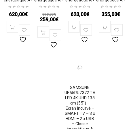
énergétique A+
énergétique A +
énergétique A+
énergétique A+
620,00
€
620,00
€
355,00
€
399,00
€
259,00
€
SAMSUNG
UE55RU7372 TV
LED 4K UHD 138
cm (55″) –
Ecran Incurvé –
SMART TV – 3 x
HDMI – 2 x USB
– Classe