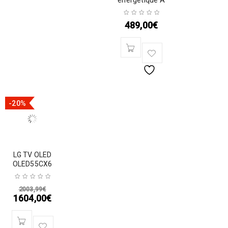
énergétique A
489,00
€
-20%
LG TV OLED
OLED55CX6
2003,99
€
1604,00
€