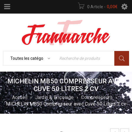
0 Article
-
0,00
€
MICHELIN MB50 COMPRESSEUR AVEC
CUVE 50 LITRES 2 CV
Accueil
›
Jardin & Bricolage
›
Compresseurs
›
MICHELIN MB50 Compresseur avec Cuve 50 Litres 2 cv