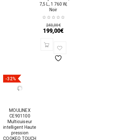
7,5 L, 1 760 W,
Noir
240,00
€
199,00
€
-32%
MOULINEX
CE901100
Multicuiseur
intelligent Haute
pression
COOKEO TOUCH