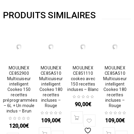
PRODUITS SIMILAIRES
MOULINEX
MOULINEX
MOULINEX
MOULINEX
CE852900
CE85A510
CE851110
CE85A510
Multicuiseur
Multicuiseur
cookeo avec
Multicuiseur
intelligent
intelligent
150 recettes
intelligent
Cookeo 150
Cookeo 180
incluses – Blanc
Cookeo 180
recettes
recettes
recettes
préprogrammées
incluses –
incluses –
90,00
€
– 6L + Un moule
Rouge
Rouge
inclus – Brun
109,00
€
109,00
€
120,00
€