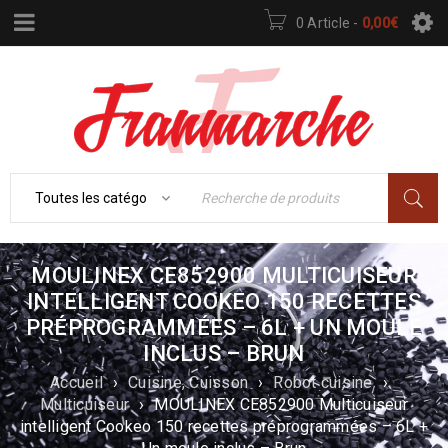
0 Article
-
0,00
€
MOULINEX CE852900 MULTICUISEUR
INTELLIGENT COOKEO 150 RECETTES
PRÉPROGRAMMÉES – 6L + UN MOULE
INCLUS – BRUN
Accueil
›
Cuisine, Cuisson
›
Robot cuisine
›
Multicuiseur
›
MOULINEX CE852900 Multicuiseur
intelligent Cookeo 150 recettes préprogrammées – 6L +