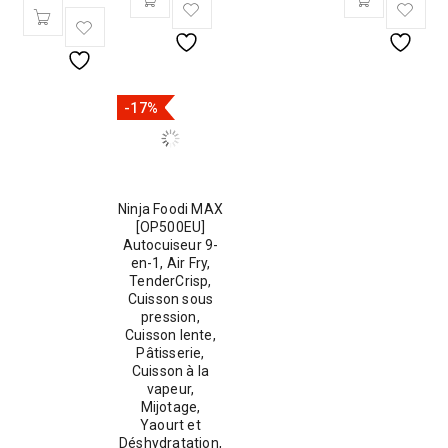
-17%
Ninja Foodi MAX
[OP500EU]
Autocuiseur 9-
en-1, Air Fry,
TenderCrisp,
Cuisson sous
pression,
Cuisson lente,
Pâtisserie,
Cuisson à la
vapeur,
Mijotage,
Yaourt et
Déshydratation,