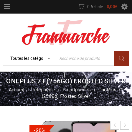
0 Article
-
0,00
€
ONEPLUS 7T (256GO) FROSTED SILVER
Accueil
›
Téléphonie
›
Smartphones
›
OnePlus 7T
(256Go) Frosted Silver
-30%