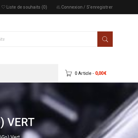
Liste de souhaits (0)
Connexion
/
S'enregistrer
0 Article
-
0,00
€
) VERT
Go) Vert