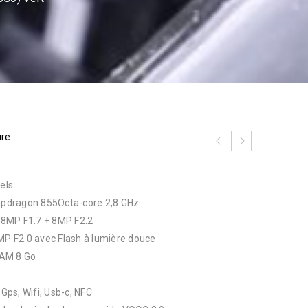
ire
els
pdragon 855Octa-core 2,8 GHz
 48MP F1.7 + 8MP F2.2
6MP F2.0 avec Flash à lumière douce
RAM 8 Go
 Gps, Wifi, Usb-c, NFC