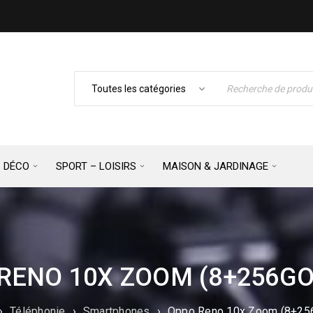
– DÉCO
SPORT – LOISIRS
MAISON & JARDINAGE
RENO 10X ZOOM (8+256GO
›
Téléphonie
›
Smartphones
›
Oppo Reno 10x Zoom (8+256