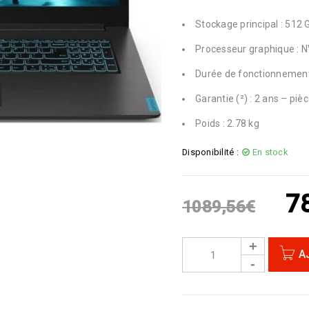
Stockage principal : 512
Processeur graphique : N
Durée de fonctionnement
Garantie (²) : 2 ans – pi
Poids : 2.78 kg
Disponibilité :
En stock
7
1089,56
€
A