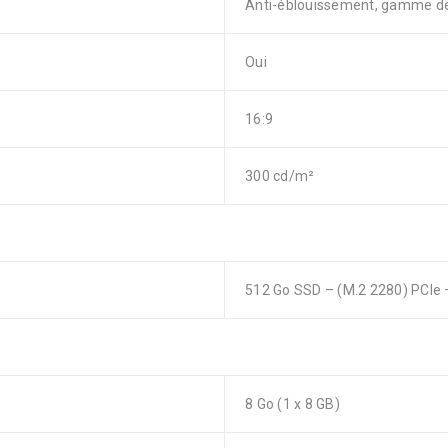
Anti-éblouissement, gamme de
Oui
16:9
300 cd/m²
512 Go SSD – (M.2 2280) PCIe
8 Go (1 x 8 GB)