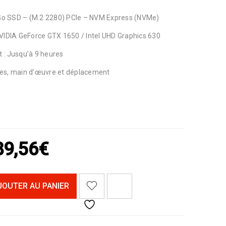
 Go SSD – (M.2 2280) PCIe – NVM Express (NVMe)
VIDIA GeForce GTX 1650 / Intel UHD Graphics 630
 : Jusqu’à 9 heures
èces, main d’œuvre et déplacement
89,56
€
<I CLASS="PE-7S-REFRESH-2"></I><SPAN CLASS="TS-TOOLTIP BUTTON-TOOLTIP">COMPARER</SPAN>
JOUTER AU PANIER