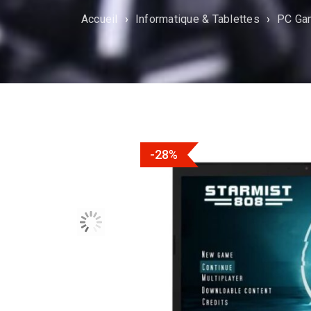
Accueil
›
Informatique & Tablettes
›
PC Ga
-28%