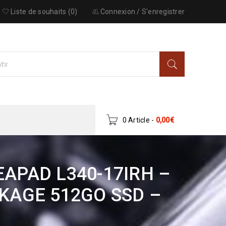
Liste de souhaits (0)
Connexion
/
S'enregistrer
0 Article
-
0,00
€
APAD L340-17IRH –
CKAGE 512GO SSD –