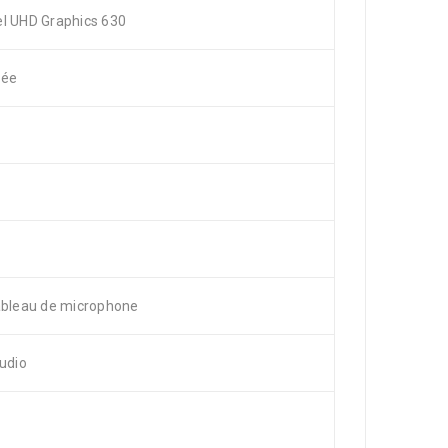
el UHD Graphics 630
rée
tableau de microphone
Audio