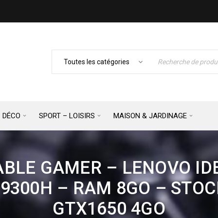
– DÉCO
SPORT – LOISIRS
MAISON & JARDINAGE
BLE GAMER – LENOVO IDE
5-9300H – RAM 8GO – STO
GTX1650 4GO