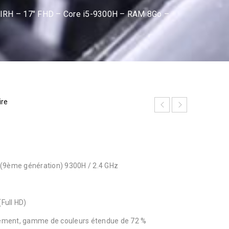
7IRH – 17″ FHD – Core i5-9300H – RAM 8Go –
ire
5 (9ème génération) 9300H / 2.4 GHz
(Full HD)
ssement, gamme de couleurs étendue de 72 %