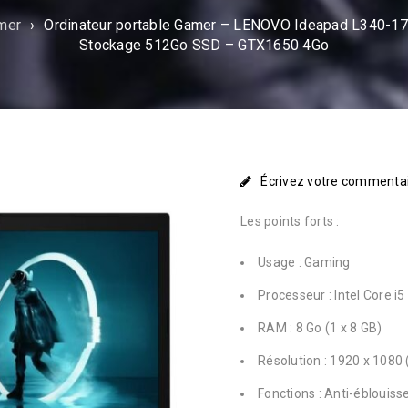
mer
›
Ordinateur portable Gamer – LENOVO Ideapad L340-1
Stockage 512Go SSD – GTX1650 4Go
Écrivez votre commenta
Les points forts :
Usage : Gaming
Processeur : Intel Core i
RAM : 8 Go (1 x 8 GB)
Résolution : 1920 x 1080 
Fonctions : Anti-ébloui