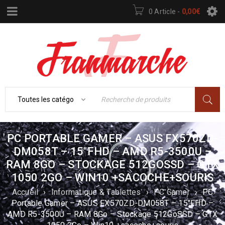
0 Article
-
0,00
€
PC PORTABLE GAMER – ASUS FX570ZD-
DM058T – 15″FHD – AMD R5-3500U –
RAM 8GO – STOCKAGE 512GOSSD – GTX
1050 2GO – WIN10 +SACOCHE+SOURIS
Accueil
›
Informatique & Tablettes
›
PC Gamer
›
PC
Portable Gamer – ASUS FX570ZD-DM058T – 15″FHD –
AMD R5-3500U – RAM 8Go – Stockage 512GoSSD – GTX