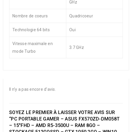
GHz
Nombre de coeurs
Quadricoeur
Technologie 64 bits
Oui
Vitesse maximale en
3.7 GHz
mode Turbo
Il n’y a pas encore d’avis.
SOYEZ LE PREMIER À LAISSER VOTRE AVIS SUR
“PC PORTABLE GAMER – ASUS FX570ZD-DM058T
– 15″FHD – AMD R5-3500U – RAM 8GO –
STOCKAGE 512GOSSD – GTX 1050 2GO – WIN10