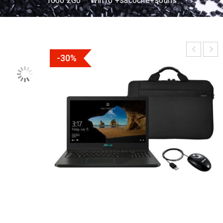
1050 2Go – Win10 +sacoche+souris
-30%