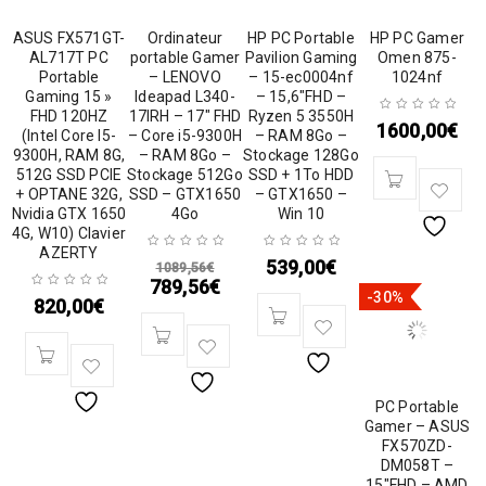
ASUS FX571GT-
Ordinateur
HP PC Portable
HP PC Gamer
AL717T PC
portable Gamer
Pavilion Gaming
Omen 875-
Portable
– LENOVO
– 15-ec0004nf
1024nf
Gaming 15 »
Ideapad L340-
– 15,6″FHD –
FHD 120HZ
17IRH – 17″ FHD
Ryzen 5 3550H
1600,00
€
(Intel Core I5-
– Core i5-9300H
– RAM 8Go –
9300H, RAM 8G,
– RAM 8Go –
Stockage 128Go
512G SSD PCIE
Stockage 512Go
SSD + 1To HDD
+ OPTANE 32G,
SSD – GTX1650
– GTX1650 –
Nvidia GTX 1650
4Go
Win 10
4G, W10) Clavier
AZERTY
539,00
€
1089,56
€
789,56
€
-30%
820,00
€
PC Portable
Gamer – ASUS
FX570ZD-
DM058T –
15″FHD – AMD