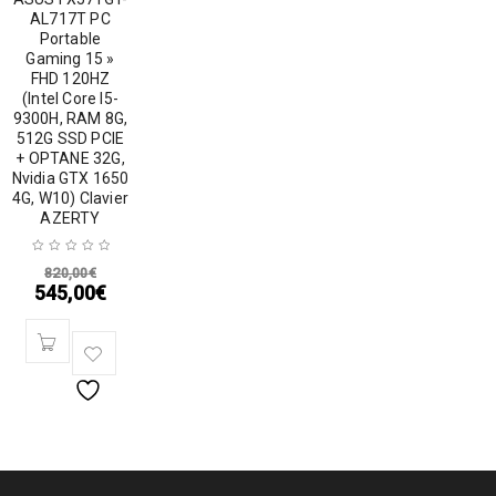
AL717T PC
Portable
Gaming 15 »
FHD 120HZ
(Intel Core I5-
9300H, RAM 8G,
512G SSD PCIE
+ OPTANE 32G,
Nvidia GTX 1650
4G, W10) Clavier
AZERTY
820,00
€
545,00
€