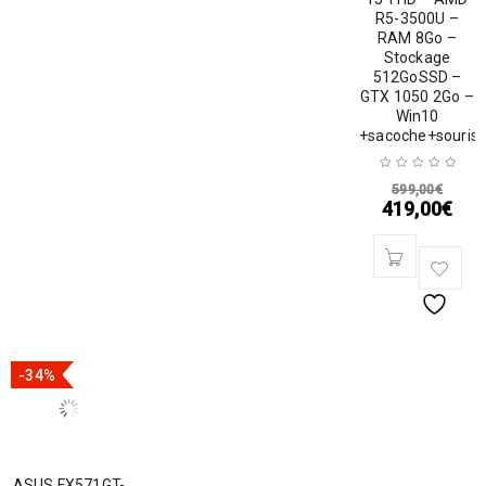
R5-3500U –
RAM 8Go –
Stockage
512GoSSD –
GTX 1050 2Go –
Win10
+sacoche+souris
599,00
€
419,00
€
-34%
ASUS FX571GT-