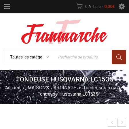
0 Article
-
0,00
€
TONDEUSE HUSQVARNA LC153S
Accueil
›
MAISON & JARDINAGE
›
Tondeuses à gazon
›
Tondeuse Husqvarna LC153S