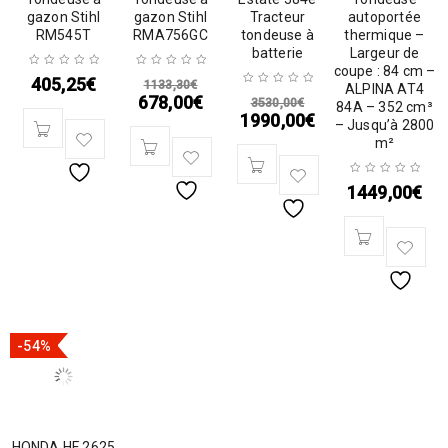
gazon Stihl
gazon Stihl
Tracteur
autoportée
RM545T
RMA756GC
tondeuse à
thermique –
batterie
Largeur de
coupe : 84 cm –
405,25
€
1133,30
€
ALPINA AT4
678,00
€
3530,00
€
84A – 352 cm³
1990,00
€
– Jusqu’à 2800
m²
1449,00
€
-54%
HONDA HF 2625