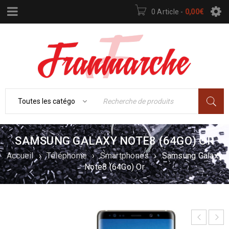
0 Article
-
0,00
€
SAMSUNG GALAXY NOTE8 (64GO) OR
Accueil
›
Téléphonie
›
Smartphones
›
Samsung Galaxy
Note8 (64Go) Or