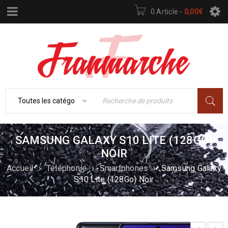
0 Article
-
0,00
€
SAMSUNG GALAXY S10 LITE (128GO)
NOIR
Accueil
›
Téléphonie
›
Smartphones
›
Samsung Galaxy
S10 Lite (128Go) Noir