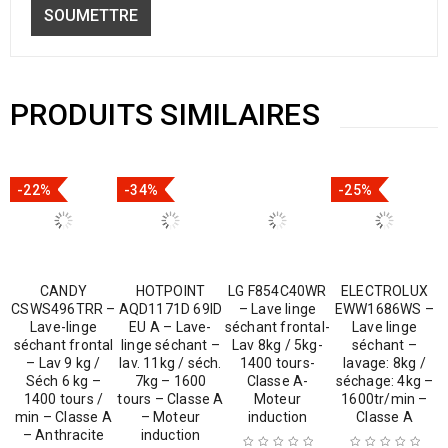
PRODUITS SIMILAIRES
-22%
-34%
-25%
CANDY
HOTPOINT
LG F854C40WR
ELECTROLUX
CSWS496TRR –
AQD1171D 69ID
– Lave linge
EWW1686WS –
Lave-linge
EU A – Lave-
séchant frontal-
Lave linge
séchant frontal
linge séchant –
Lav 8kg / 5kg-
séchant –
– Lav 9 kg /
lav. 11kg / séch.
1400 tours-
lavage: 8kg /
Séch 6 kg –
7kg – 1600
Classe A-
séchage: 4kg –
1400 tours /
tours – Classe A
Moteur
1600tr/min –
min – Classe A
– Moteur
induction
Classe A
– Anthracite
induction