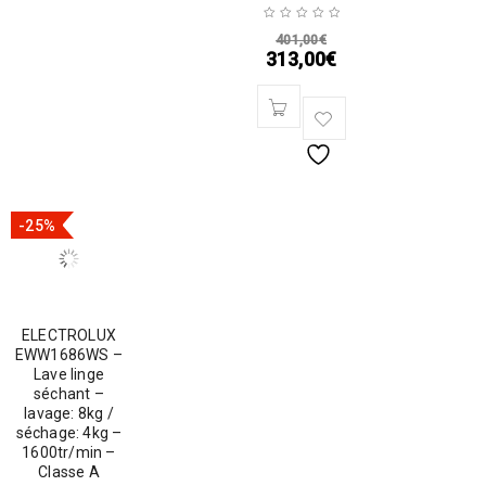
401,00
€
313,00
€
-25%
ELECTROLUX
EWW1686WS –
Lave linge
séchant –
lavage: 8kg /
séchage: 4kg –
1600tr/min –
Classe A