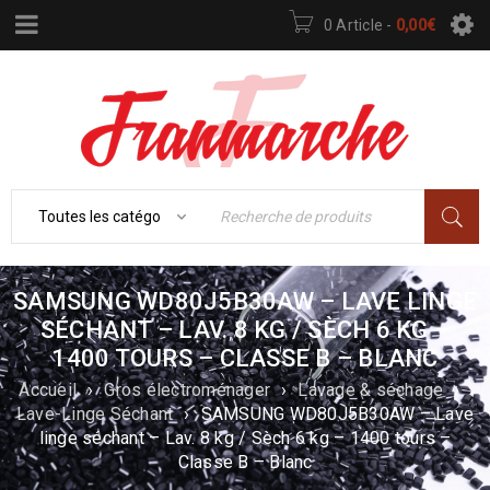
0 Article
-
0,00
€
SAMSUNG WD80J5B30AW – LAVE LINGE
SÉCHANT – LAV. 8 KG / SÈCH 6 KG –
1400 TOURS – CLASSE B – BLANC
Accueil
›
Gros électroménager
›
Lavage & séchage
›
Lave-Linge Séchant
›
SAMSUNG WD80J5B30AW – Lave
linge séchant – Lav. 8 kg / Sèch 6 kg – 1400 tours –
Classe B – Blanc