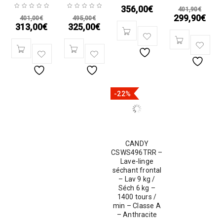
356,00
€
401,90
€
299,90
€
401,00
€
495,00
€
313,00
€
325,00
€
-22%
CANDY
CSWS496TRR –
Lave-linge
séchant frontal
– Lav 9 kg /
Séch 6 kg –
1400 tours /
min – Classe A
– Anthracite