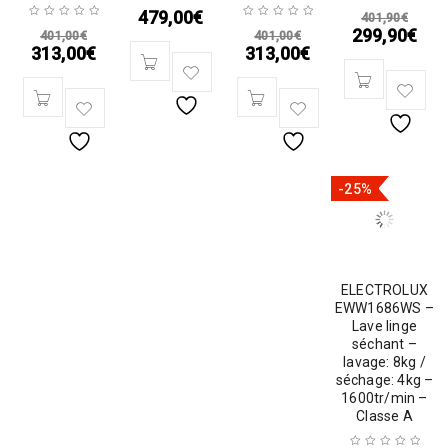
479,00
€
401,90
€
299,90
€
401,00
€
401,00
€
313,00
€
313,00
€
-25%
ELECTROLUX
EWW1686WS –
Lave linge
séchant –
lavage: 8kg /
séchage: 4kg –
1600tr/min –
Classe A