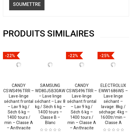
PRODUITS SIMILAIRES
-22%
-22%
-25%
CANDY
SAMSUNG
CANDY
ELECTROLUX
CSWS496TRR –
WD80J5B30AW
CSWS496TRR –
EWW1686WS –
Lave-linge
– Lave linge
Lave-linge
Lave linge
séchant frontal
séchant – Lav. 8
séchant frontal
séchant –
– Lav 9 kg /
kg / Sèch 6 kg –
– Lav 9 kg /
lavage: 8kg /
Séch 6 kg –
1400 tours –
Séch 6 kg –
séchage: 4kg –
1400 tours /
Classe B –
1400 tours /
1600tr/min –
min – Classe A
Blanc
min – Classe A
Classe A
– Anthracite
– Anthracite