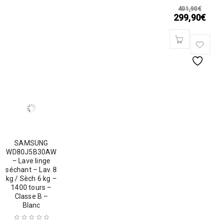
401,90
€
299,90
€
SAMSUNG
WD80J5B30AW
– Lave linge
séchant – Lav. 8
kg / Sèch 6 kg –
1400 tours –
Classe B –
Blanc