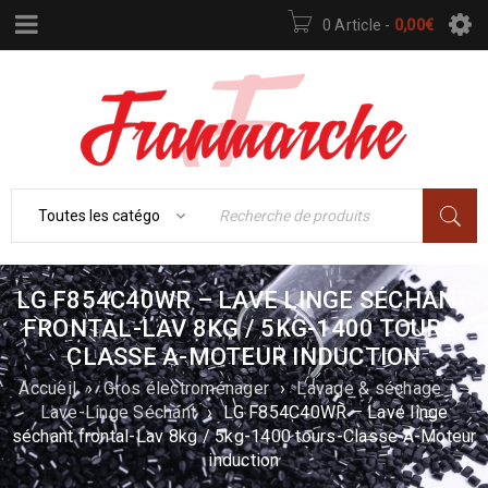
0 Article
-
0,00
€
LG F854C40WR – LAVE LINGE SÉCHANT
FRONTAL-LAV 8KG / 5KG-1400 TOURS-
CLASSE A-MOTEUR INDUCTION
Accueil
›
Gros électroménager
›
Lavage & séchage
›
Lave-Linge Séchant
›
LG F854C40WR – Lave linge
séchant frontal-Lav 8kg / 5kg-1400 tours-Classe A-Moteur
induction