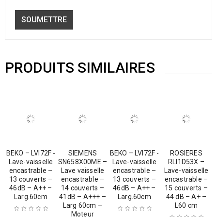
PRODUITS SIMILAIRES
BEKO – LVI72F -
SIEMENS
BEKO – LVI72F -
ROSIERES
Lave-vaisselle
SN658X00ME –
Lave-vaisselle
RLI1D53X –
encastrable –
Lave vaisselle
encastrable –
Lave-vaisselle
13 couverts –
encastrable –
13 couverts –
encastrable –
46dB – A++ –
14 couverts –
46dB – A++ –
15 couverts –
Larg.60cm
41dB – A+++ –
Larg.60cm
44 dB – A+ –
Larg 60cm –
L60 cm
Moteur