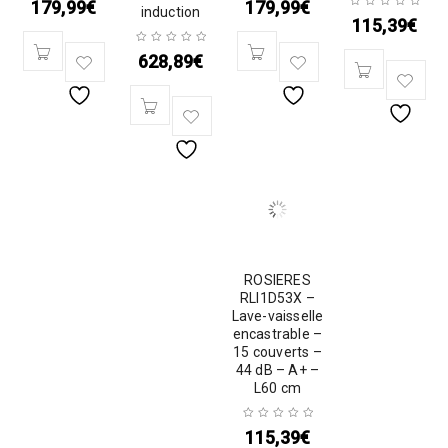
179,99
€
179,99
€
induction
115,39
€
628,89
€
ROSIERES
RLI1D53X –
Lave-vaisselle
encastrable –
15 couverts –
44 dB – A+ –
L60 cm
115,39
€