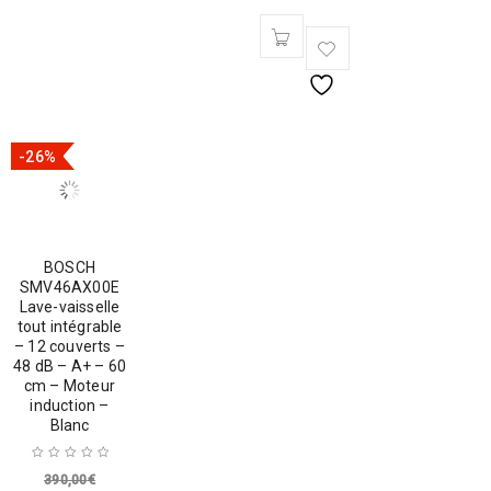
-26%
BOSCH
SMV46AX00E
Lave-vaisselle
tout intégrable
– 12 couverts –
48 dB – A+ – 60
cm – Moteur
induction –
Blanc
390,00
€