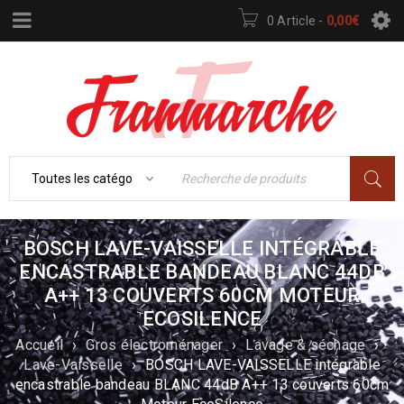
0 Article
-
0,00
€
BOSCH LAVE-VAISSELLE INTÉGRABLE
ENCASTRABLE BANDEAU BLANC 44DB
A++ 13 COUVERTS 60CM MOTEUR
ECOSILENCE
Accueil
›
Gros électroménager
›
Lavage & séchage
›
Lave-Vaisselle
›
BOSCH LAVE-VAISSELLE intégrable
encastrable bandeau BLANC 44dB A++ 13 couverts 60cm