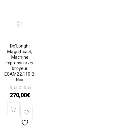
De’Longhi
Magnifica S,
Machine
expresso avec
broyeur
ECAM22.110.B,
Noir
270,00
€