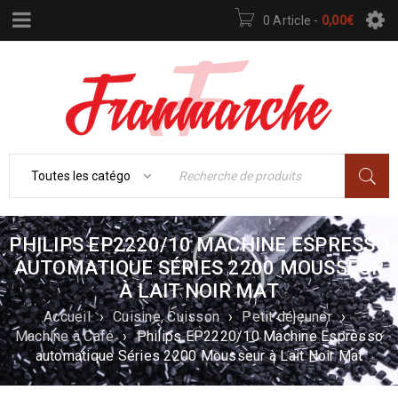
0 Article
-
0,00
€
PHILIPS EP2220/10 MACHINE ESPRESSO
AUTOMATIQUE SÉRIES 2200 MOUSSEUR
À LAIT NOIR MAT
Accueil
›
Cuisine, Cuisson
›
Petit déjeuner
›
Machine à Café
›
Philips EP2220/10 Machine Espresso
automatique Séries 2200 Mousseur à Lait Noir Mat