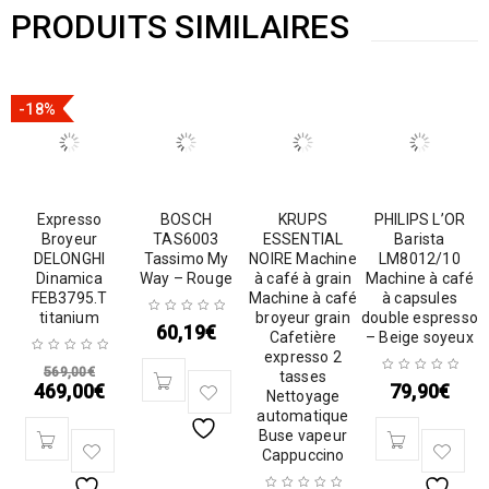
PRODUITS SIMILAIRES
-18%
Expresso
BOSCH
KRUPS
PHILIPS L’OR
Broyeur
TAS6003
ESSENTIAL
Barista
DELONGHI
Tassimo My
NOIRE Machine
LM8012/10
Dinamica
Way – Rouge
à café à grain
Machine à café
FEB3795.T
Machine à café
à capsules
titanium
broyeur grain
double espresso
60,19
€
Cafetière
– Beige soyeux
expresso 2
569,00
€
tasses
469,00
€
79,90
€
Nettoyage
automatique
Buse vapeur
Cappuccino