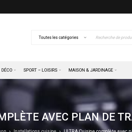
– DÉCO
SPORT – LOISIRS
MAISON & JARDINAGE
OMPLÈTE AVEC PLAN DE TR
son
›
Installations cuisine
›
ULTRA Cuisine complète avec pl