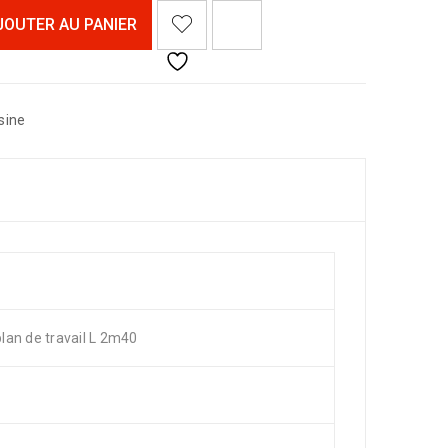
<I CLASS="PE-7S-REFRESH-2"></I><SPAN CLASS="TS-TOOLTIP BUTTON-TOOLTIP">COMPARER</SPAN>
JOUTER AU PANIER
isine
lan de travail L 2m40