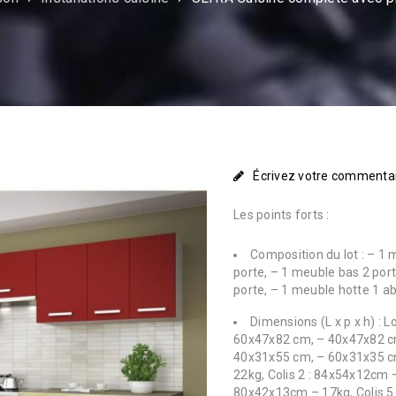
Écrivez votre commenta
Les points forts :
Composition du lot : – 1 
porte, – 1 meuble bas 2 port
porte, – 1 meuble hotte 1 ab
Dimensions (L x p x h) : 
60x47x82 cm, – 40x47x82 cm
40x31x55 cm, – 60x31x35 cm,
22kg, Colis 2 : 84x54x12cm –
80x42x13cm – 17kg, Colis 5 