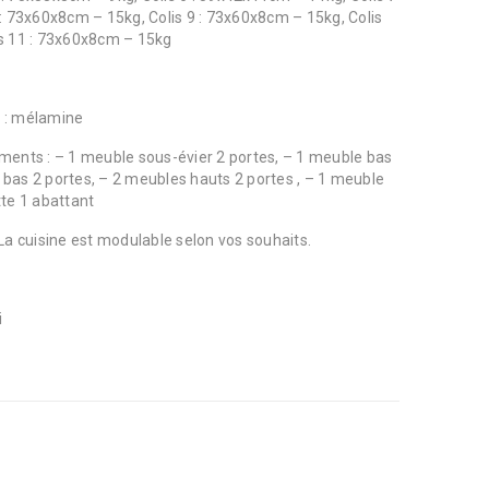
 : 73x60x8cm – 15kg, Colis 9 : 73x60x8cm – 15kg, Colis
is 11 : 73x60x8cm – 15kg
s : mélamine
ents : – 1 meuble sous-évier 2 portes, – 1 meuble bas
le bas 2 portes, – 2 meubles hauts 2 portes , – 1 meuble
tte 1 abattant
La cuisine est modulable selon vos souhaits.
i