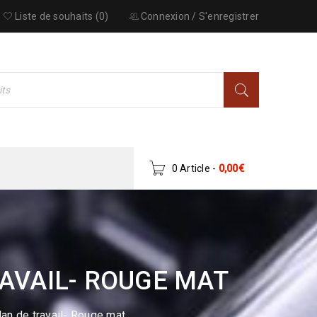
Liste de souhaits (0)
Connexion
/
S'enregistrer
0 Article
-
0,00
€
AVAIL- ROUGE MAT
an de travail- Rouge mat