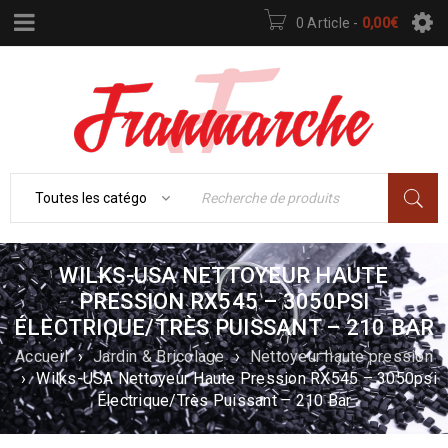
0 Article
-
0,00
€
WILKS-USA NETTOYEUR HAUTE
PRESSION RX545 – 3050PSI
ÉLECTRIQUE/TRÈS PUISSANT – 210 BAR
Accueil
›
Jardin & Bricolage
›
Nettoyeur haute pression
›
Wilks-USA Nettoyeur Haute Pression RX545 – 3050psi
Électrique/Très Puissant – 210 Bar