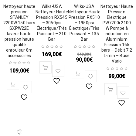
Nettoyeur haute
Wilks-USA
Wilks-USA
Nettoyeur Haute
pression
Nettoyeur Haute
Nettoyeur Haute
Pression
STANLEY
Pression RX545
Pression RX510
Electrique
2200W 150 bars
– 3050psi
– 1950psi
PW7200i 2100
SXPW22E
Électrique/Très
Électrique/Très
W Pompe à
laveur haute
Puissant – 210
Puissant – 135
induction en
pression haute
Bar
Bar
Aluminium
qualité
Pression 165
enrouleur 8m
bars – Débit 7,2
169,00
€
149,00
€
accessoires
L-min – Buse
90,00
€
Vario
109,00
€
99,00
€