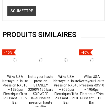
PRODUITS SIMILAIRES
-40%
-40%
Wilks-USA
Nettoyeur haute
Wilks-USA
Wilks-USA
Nettoyeur Haute
pression
Nettoyeur Haute
Nettoyeur Haute
Pression RX510
STANLEY
Pression RX545
Pression RX510
– 1950psi
2200W 150 bars
– 3050psi
– 1950psi
Électrique/Très
SXPW22E
Électrique/Très
Électrique/Très
Puissant – 135
laveur haute
Puissant – 210
Puissant – 135
Bar
pression haute
Bar
Bar
qualité