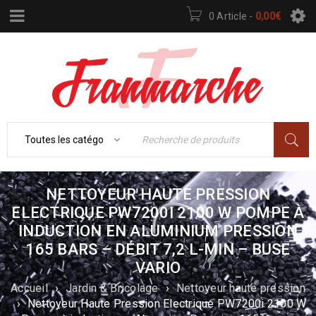
0 Article
-
0,00
€
NETTOYEUR HAUTE PRESSION
ELECTRIQUE PW7200I 2100 W POMPE À
INDUCTION EN ALUMINIUM PRESSION
165 BARS – DÉBIT 7,2 L-MIN – BUSE
VARIO
Accueil
›
Jardin & Bricolage
›
Nettoyeur haute pression
›
Nettoyeur Haute Pression Electrique PW7200i 2100 W