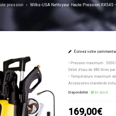
ute pression
›
Wilks-USA Nettoyeur Haute Pression RX545 –
Écrivez votre commenta
• Pression maximum : 3050 P
Débit d’eau de 480 litres pa
• Température maximum de l’e
Accessoires standards inclu
Disponibilité :
En stock
169,00
€