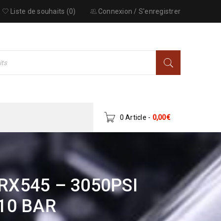
Liste de souhaits (0)
Connexion
/
S'enregistrer
0 Article
-
0,00
€
X545 – 3050PSI
10 BAR