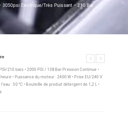
 3050psi Électrique/Très Puissant – 210 Bar
ire
SI/210 bars • 2000 PSI / 138 Bar Pression Continue •
r heure • Puissance du moteur : 2400 W • Prise EU/240 V
au : 50 °C • Bouteille de produit détergent de 1,2 L •
s