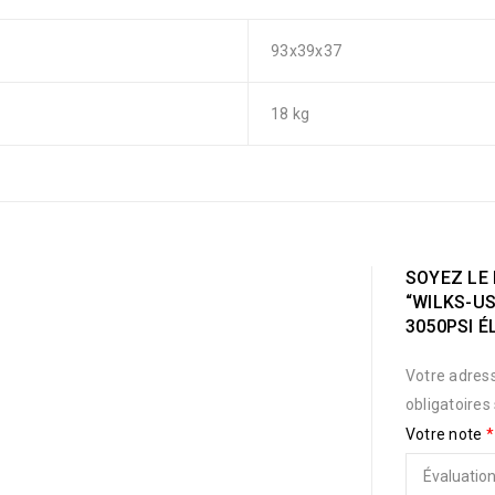
93x39x37
18 kg
SOYEZ LE 
“WILKS-U
3050PSI É
Votre adress
obligatoires
Votre note
*