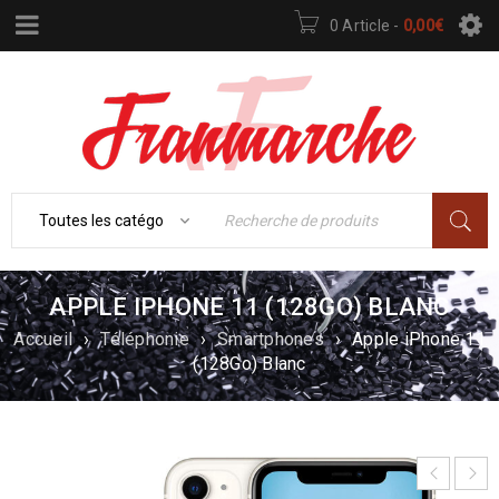
0 Article
-
0,00
€
APPLE IPHONE 11 (128GO) BLANC
Accueil
›
Téléphonie
›
Smartphones
›
Apple iPhone 11
(128Go) Blanc