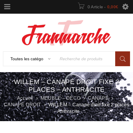
0 Article
-
0,00
€
WILLEM – CANAPÉ DROIT FIXE 2
PLACES – ANTHRACITE
Accueil
›
MEUBLE – DÉCO
›
CANAPÉ
›
CANAPÉ DROIT
›
WILLEM – Canapé droit fixe 2 places
– Anthracite