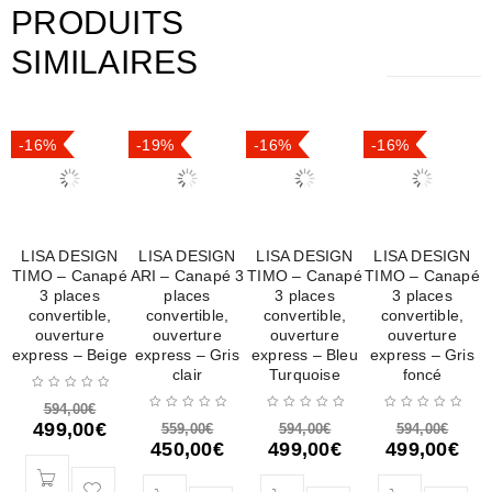
PRODUITS
SIMILAIRES
-16%
-19%
-16%
-16%
LISA DESIGN
LISA DESIGN
LISA DESIGN
LISA DESIGN
TIMO – Canapé
ARI – Canapé 3
TIMO – Canapé
TIMO – Canapé
3 places
places
3 places
3 places
convertible,
convertible,
convertible,
convertible,
ouverture
ouverture
ouverture
ouverture
express – Beige
express – Gris
express – Bleu
express – Gris
clair
Turquoise
foncé
594,00
€
499,00
€
559,00
€
594,00
€
594,00
€
450,00
€
499,00
€
499,00
€