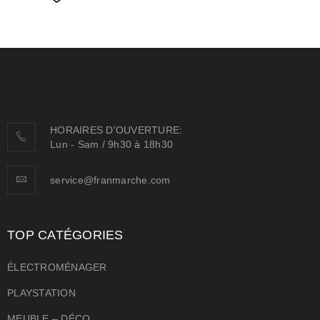
HORAIRES D'OUVERTURE:
Lun - Sam / 9h30 à 18h30
service@franmarche.com
TOP CATÉGORIES
ÉLECTROMÉNAGER
PLAYSTATION
MEUBLE – DÉCO