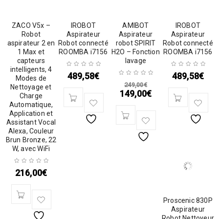
ZACO V5x –
IROBOT
AMIBOT
IROBOT
Robot
Aspirateur
Aspirateur
Aspirateur
aspirateur 2 en
Robot connecté
robot SPIRIT
Robot connecté
1 Max et
ROOMBA i7156
H2O – Fonction
ROOMBA i7156
capteurs
lavage
intelligents, 4
489,58
€
489,58
€
Modes de
249,00
€
Nettoyage et
149,00
€
Charge
Automatique,
Application et
Assistant Vocal
Alexa, Couleur
Brun Bronze, 22
W, avec WiFi
216,00
€
Proscenic 830P
Aspirateur
Robot Nettoyeur