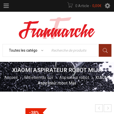
0 Article
-
0,00
€
XIAOMI ASPIRATEUR ROBOT MIJA
Accueil
›
Entretien du sol
›
Aspirateur robot
›
XIAOMI
Aspirateur robot Mija
-38%