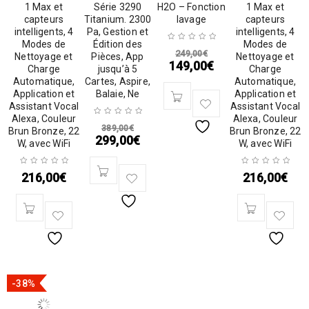
1 Max et
Série 3290
H2O – Fonction
1 Max et
capteurs
Titanium. 2300
lavage
capteurs
intelligents, 4
Pa, Gestion et
intelligents, 4
Modes de
Édition des
Modes de
249,00
€
Nettoyage et
Pièces, App
Nettoyage et
149,00
€
Charge
jusqu’à 5
Charge
Automatique,
Cartes, Aspire,
Automatique,
Application et
Balaie, Ne
Application et
Assistant Vocal
Assistant Vocal
Alexa, Couleur
Alexa, Couleur
389,00
€
Brun Bronze, 22
Brun Bronze, 22
299,00
€
W, avec WiFi
W, avec WiFi
216,00
€
216,00
€
-38%