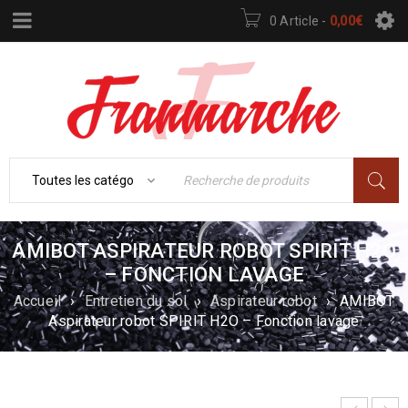
0 Article
-
0,00
€
AMIBOT ASPIRATEUR ROBOT SPIRIT H2O
– FONCTION LAVAGE
Accueil
›
Entretien du sol
›
Aspirateur robot
›
AMIBOT
Aspirateur robot SPIRIT H2O – Fonction lavage