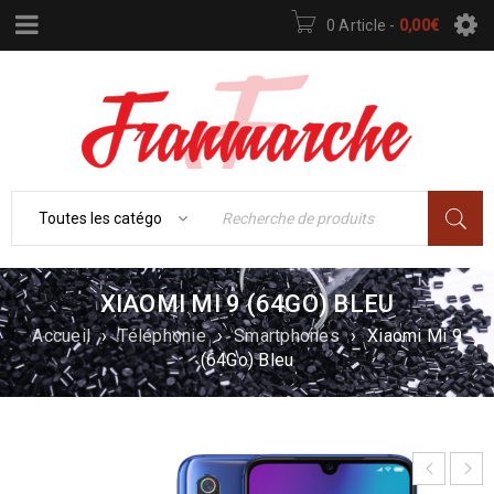
0 Article
-
0,00
€
XIAOMI MI 9 (64GO) BLEU
Accueil
›
Téléphonie
›
Smartphones
›
Xiaomi Mi 9
(64Go) Bleu