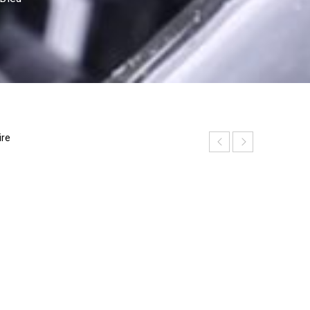
ire
P
h