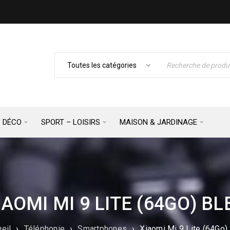
– DÉCO
SPORT – LOISIRS
MAISON & JARDINAGE
IAOMI MI 9 LITE (64GO) BL
eil
›
Téléphonie
›
Smartphones
›
Xiaomi Mi 9 Lite (64Go)