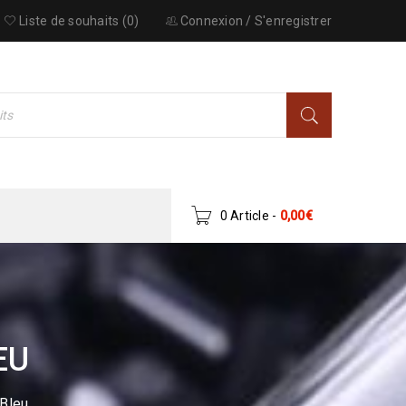
Liste de souhaits (0)
Connexion
/
S'enregistrer
0 Article
-
0,00
€
EU
 Bleu