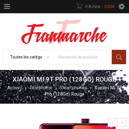
0 Article
-
0,00
€
XIAOMI MI 9T PRO (128GO) ROUGE
Accueil
›
Téléphonie
›
Smartphones
›
Xiaomi Mi 9T
Pro (128Go) Rouge