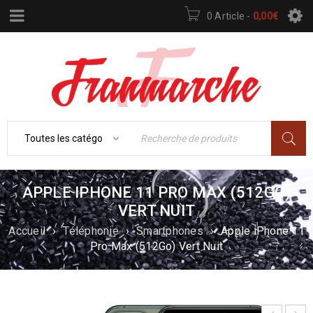
0 Article
-
0,00
€
APPLE IPHONE 11 PRO MAX (512GO)
VERT NUIT
Accueil
›
Téléphonie
›
Smartphones
›
Apple iPhone 11
Pro Max (512Go) Vert Nuit