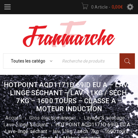
0 Article
-
0,00
€
HOTPOINT AQD1171D 69ID EU A – LAVE-
LINGE SÉCHANT – LAV. 11KG / SÉCH.
7KG – 1600 TOURS – CLASSE A –
MOTEUR INDUCTION
Accueil
›
Gros électroménager
›
Lavage & séchage
›
Lave-Linge Séchant
›
HOTPOINT AQD1171D 69ID EU A –
Lave-linge séchant – lav. 11kg / séch. 7kg – 1600 tours –