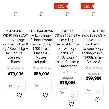
-22%
-25%
SAMSUNG
LG F854C40WR
CANDY
ELECTROLUX
WD80J5B30AW
– Lave linge
CSWS496TRR –
EWW1686WS –
– Lave linge
séchant frontal-
Lave-linge
Lave linge
séchant – Lav. 8
Lav 8kg / 5kg-
séchant frontal
séchant –
kg / Sèch 6 kg –
1400 tours-
– Lav 9 kg /
lavage: 8kg /
1400 tours –
Classe A-
Séch 6 kg –
séchage: 4kg –
Classe B –
Moteur
1400 tours /
1600tr/min –
Blanc
induction
min – Classe A
Classe A
– Anthracite
479,00
€
356,00
€
401,90
€
299,90
€
401,00
€
313,00
€