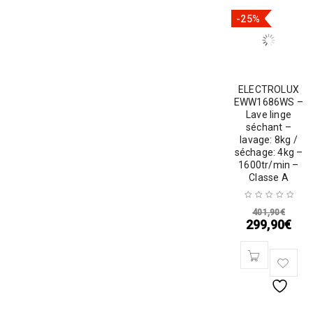
-25%
ELECTROLUX
EWW1686WS –
Lave linge
séchant –
lavage: 8kg /
séchage: 4kg –
1600tr/min –
Classe A
401,90
€
299,90
€