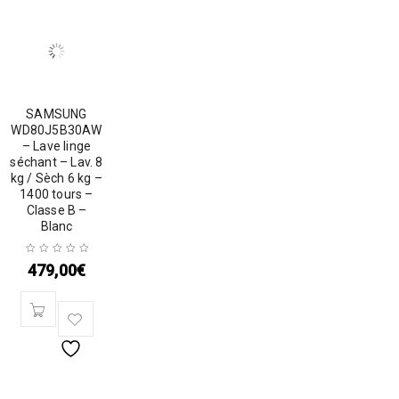
SAMSUNG
WD80J5B30AW
– Lave linge
séchant – Lav. 8
kg / Sèch 6 kg –
1400 tours –
Classe B –
Blanc
479,00
€