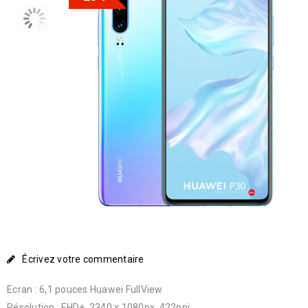
Écrivez votre commentaire
Ecran : 6,1 pouces Huawei FullView
Résolution : FHD+, 2340 x 1080px, 422ppi