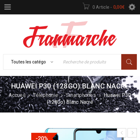
0 Article
-
0,00
€
HUAWEI P30 (128GO) BLANC NACRÉ
Accueil
›
Téléphonie
›
Smartphones
›
Huawei P30
(128Go) Blanc Nacré
-20%