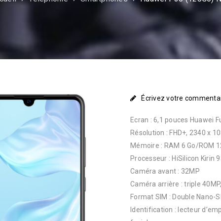
Écrivez votre commenta
Ecran : 6,1 pouces Huawei F
Résolution : FHD+, 2340 x 1
Mémoire : RAM 6 Go/ROM 1
Processeur : HiSilicon Kirin
Caméra avant : 32MP
Caméra arrière : triple 40MP,
Format SIM : Double Nano-S
Identification : lecteur d’em