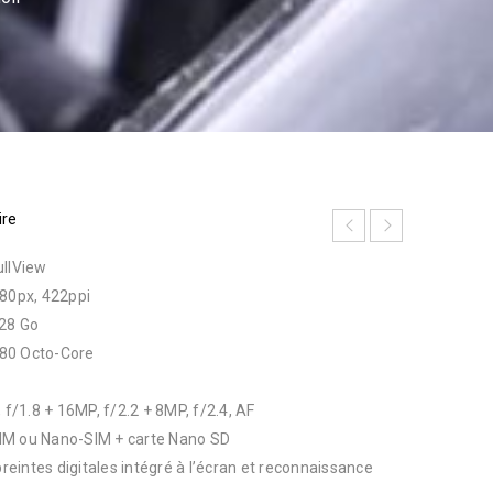
ire
ullView
080px, 422ppi
28 Go
 980 Octo-Core
 f/1.8 + 16MP, f/2.2 + 8MP, f/2.4, AF
IM ou Nano-SIM + carte Nano SD
preintes digitales intégré à l’écran et reconnaissance