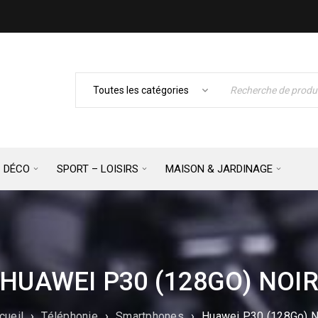
– DÉCO
SPORT – LOISIRS
MAISON & JARDINAGE
HUAWEI P30 (128GO) NOI
cueil
›
Téléphonie
›
Smartphones
›
Huawei P30 (128Go) N