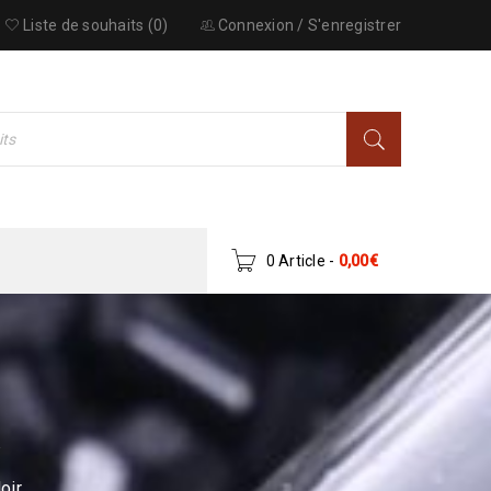
Liste de souhaits (0)
Connexion
/
S'enregistrer
0 Article
-
0,00
€
R
oir