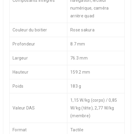
Composants intégrés
navigation, lecteur
numérique, caméra
arrière quad
Couleur du boitier
Rose sakura
Profondeur
8.7 mm
Largeur
76.3 mm
Hauteur
159.2 mm
Poids
183 g
1,15 W/kg (corps) / 0,85
Valeur DAS
W/kg (tête), 2,77 W/kg
(membre)
Format
Tactile