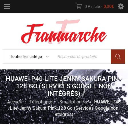
0 Article
-
0,00
€
HUAWEI P40 LITE JENNY SAKURA PINK
128 GO (SERVICES GOOGLE NON
INTÉGRÉS)
Accueil
›
Téléphonie
›
Smartphones
›
HUAWEI P40
Lite Jenny Sakura Pink 128 Go (Services Google non
intégrés)