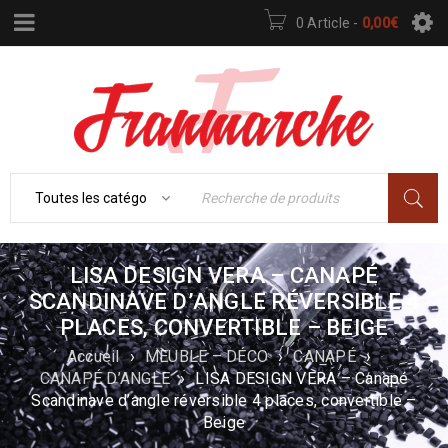
0 Article
-
0,00
€
LISA DESIGN VERA – CANAPÉ
SCANDINAVE D’ANGLE RÉVERSIBLE 4
PLACES, CONVERTIBLE – BEIGE
Accueil
›
MEUBLE – DÉCO
›
CANAPÉ
›
CANAPÉ D’ANGLE
›
LISA DESIGN VERA – Canapé
Scandinave d’angle réversible 4 places, convertible –
Beige