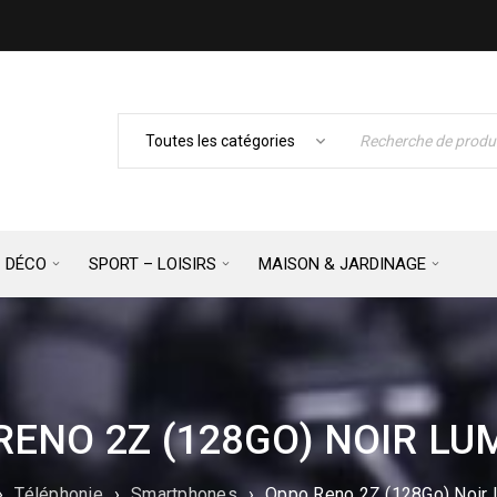
– DÉCO
SPORT – LOISIRS
MAISON & JARDINAGE
RENO 2Z (128GO) NOIR LU
›
Téléphonie
›
Smartphones
›
Oppo Reno 2Z (128Go) Noir