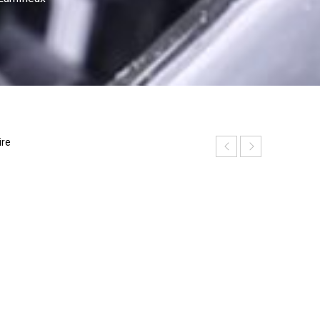
ire
P
h