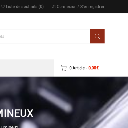
Liste de souhaits (0)
Connexion
/
S'enregistrer
0 Article
-
0,00
€
MINEUX
 Lumineux