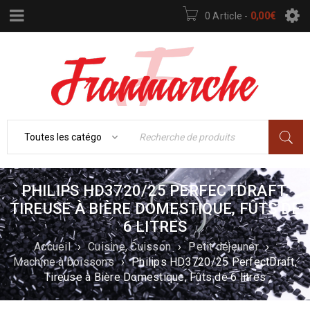
0 Article
-
0,00
€
PHILIPS HD3720/25 PERFECTDRAFT,
TIREUSE À BIÈRE DOMESTIQUE, FÛTS DE
6 LITRES
Accueil
›
Cuisine, Cuisson
›
Petit déjeuner
›
Machine à boissons
›
Philips HD3720/25 PerfectDraft,
Tireuse à Bière Domestique, Fûts de 6 litres