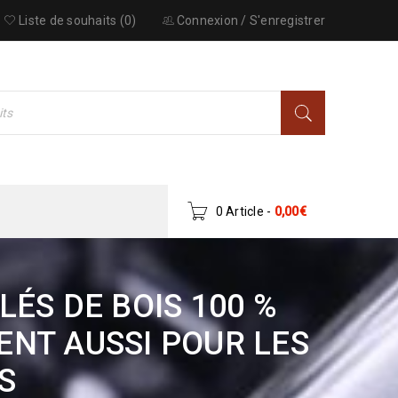
Liste de souhaits (0)
Connexion
/
S'enregistrer
0 Article
-
0,00
€
LÉS DE BOIS 100 %
ENT AUSSI POUR LES
S