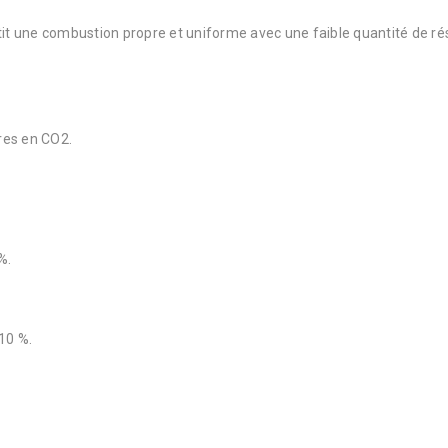
tit une combustion propre et uniforme avec une faible quantité de rés
res en CO2.
%.
 10 %.