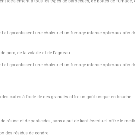
nent idéalement à tous les types de barbecues, de boîtes de fumage, 
t et garantissent une chaleur et un fumage intense optimaux afin de
e porc, de la volaille et de l’agneau.
t et garantissent une chaleur et un fumage intense optimaux afin de
des cuites à l’aide de ces granulés offre un goût unique en bouche.
e résine et de pesticides, sans ajout de liant éventuel, offre le meill
ion des résidus de cendre.