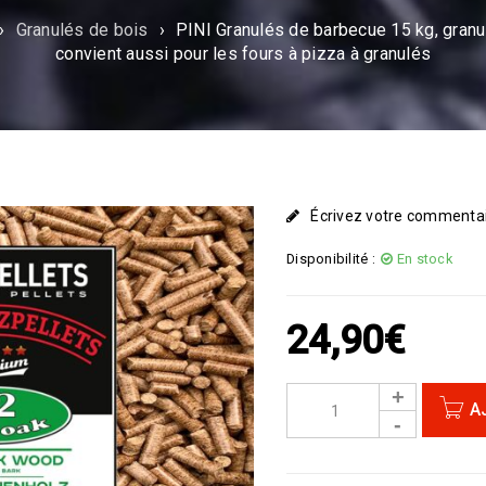
›
Granulés de bois
›
PINI Granulés de barbecue 15 kg, granul
convient aussi pour les fours à pizza à granulés
Écrivez votre commenta
Disponibilité :
En stock
24,90
€
A