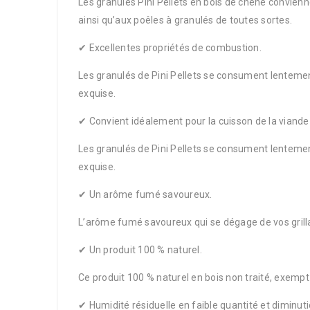
Les granulés Pini Pellets en bois de chêne convien
ainsi qu’aux poêles à granulés de toutes sortes.
✔ Excellentes propriétés de combustion.
Les granulés de Pini Pellets se consument lentemen
exquise.
✔ Convient idéalement pour la cuisson de la viande d
Les granulés de Pini Pellets se consument lentemen
exquise.
✔ Un arôme fumé savoureux.
L’arôme fumé savoureux qui se dégage de vos grilla
✔ Un produit 100 % naturel.
Ce produit 100 % naturel en bois non traité, exempt d
✔ Humidité résiduelle en faible quantité et diminut