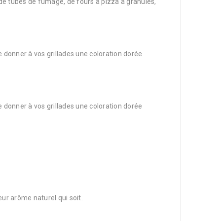
de tubes de fumage, de fours à pizza à granulés,
 donner à vos grillades une coloration dorée
 donner à vos grillades une coloration dorée
eur arôme naturel qui soit.