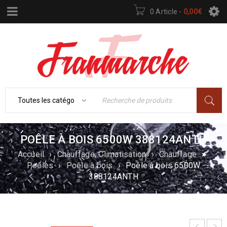
0 Article
-
0,00
€
POÊLE À BOIS 6500W 388124ANTH
Accueil
›
Chauffage, Climatisation
›
Chauffage
›
Poêles
›
Poêle à bois
›
Poêle à bois 6500W
388124ANTH