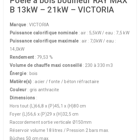
Poêle à bois bouilleur RAY MAX
B 13kW – 21kW – VICTORIA
Marque
: VICTORIA
Puissance calorifique nominale
: air : 5,5kW / eau : 7,5 kW
Puissance calorifique maximale
: air : 7,0kW / eau :
14,0kW
Rendement
: 79,53 %
Volume de chauffe maxi conseillé
: 230 à 330 m3
Énergie
: bois
Matière(s)
: acier / fonte / béton réfractaire
Couleur
: gris anthracite
Dimensions
:
Hors tout (L)66,8 x (P)45,1 x (H)80 cm
Foyer (L)56,6 x (P)29 x (H)32,5 cm
Raccordement sortie verticale Ø150mm
Réservoir volume 18 litres / Pression 2 bars max.
Bûches 50 cm max.