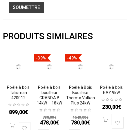
PRODUITS SIMILAIRES
-39%
-49%
Poêle à bois
Poêle à bois
Poêle à Bois
Poêle à bois
Talisman
bouilleur
Bouilleur
RAY 9kW
420012
GRANDA B
Thermo Vulkan
14kW – 18kW
Plus 24kW
230,00
€
899,00
€
788,00
€
1540,00
€
478,00
€
780,00
€