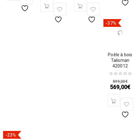
-37%
Poêle à bois
Talisman
420012
899,00
€
569,00
€
-23%