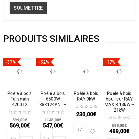
PRODUITS SIMILAIRES
-37%
-52%
-17%
Poêle à bois
Poêle à bois
Poêle à bois
Poêle à bois
Talisman
6500W
RAY 9kW
bouilleur RAY
420012
388124ANTH
MAX B 13kW –
21kW
230,00
€
899,00
€
1148,00
€
569,00
€
547,00
€
599,00
€
499,00
€