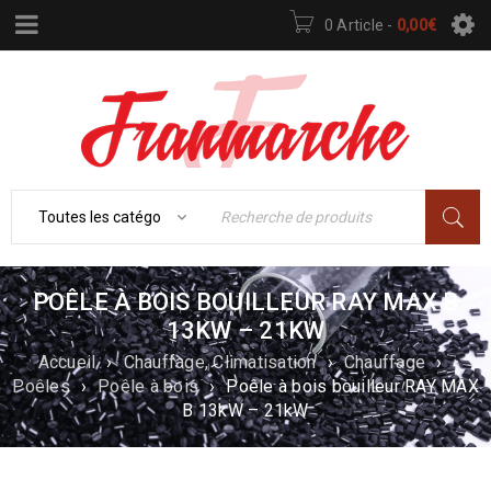
0 Article
-
0,00
€
POÊLE À BOIS BOUILLEUR RAY MAX B
13KW – 21KW
Accueil
›
Chauffage, Climatisation
›
Chauffage
›
Poêles
›
Poêle à bois
›
Poêle à bois bouilleur RAY MAX
B 13kW – 21kW