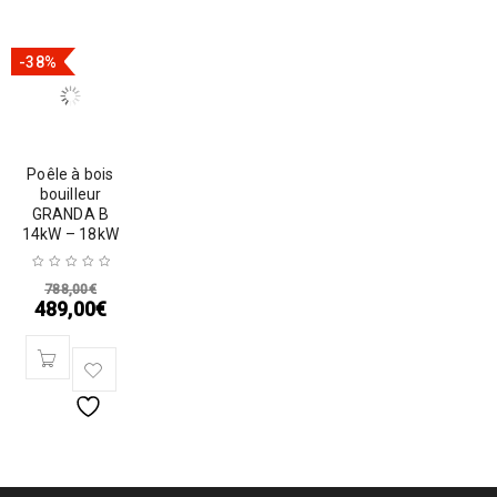
-38%
Poêle à bois
bouilleur
GRANDA B
14kW – 18kW
788,00
€
489,00
€