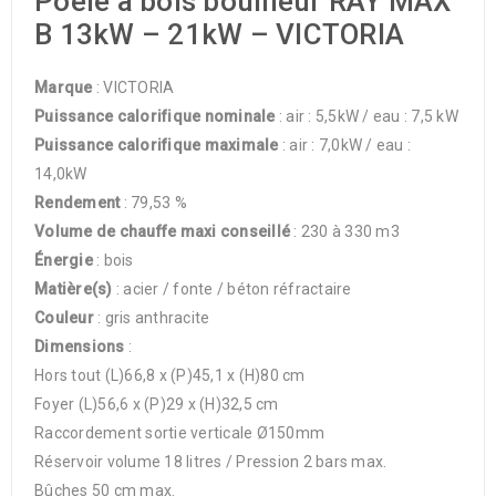
Poêle à bois bouilleur RAY MAX
B 13kW – 21kW – VICTORIA
Marque
: VICTORIA
Puissance calorifique nominale
: air : 5,5kW / eau : 7,5 kW
Puissance calorifique maximale
: air : 7,0kW / eau :
14,0kW
Rendement
: 79,53 %
Volume de chauffe maxi conseillé
: 230 à 330 m3
Énergie
: bois
Matière(s)
: acier / fonte / béton réfractaire
Couleur
: gris anthracite
Dimensions
:
Hors tout (L)66,8 x (P)45,1 x (H)80 cm
Foyer (L)56,6 x (P)29 x (H)32,5 cm
Raccordement sortie verticale Ø150mm
Réservoir volume 18 litres / Pression 2 bars max.
Bûches 50 cm max.